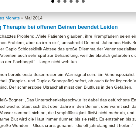
es Monats
»
Mai 2014
 Therapie bei offenen Beinen beendet Leiden
chätztes Problem: „Viele Patienten glauben, ihre Krampfadern seien e
hes Problem, aber da irren sie“, umschreibt Dr. med. Johannes Heiß-B
der Capio Schlossklinik Abtsee das große Dilemma der Venenspezialiste
tienten auch sehr spät zur Behandlung, weil die bläulich gefärbten di
so der Fachbegriff – lange nicht weh tun.
en bereits erste Besenreiser ein Warnsignal sein. Ein Venenspezialist
chall (Doppler- und Duplex-Sonografie) sofort, ob auch tiefer liegende 
sind. Der schmerzlose Ultraschall misst den Blutfluss in den Gefäßen.
Heiß-Bogner: „Das Unterschenkelgeschwür ist dabei das gefürchtete E
schwäche: Staut sich Blut über Jahre in den Beinen, überwärmt sich d
sser sammelt sich an, die Lymphflüssigkeit fließt nicht mehr ab, und
arme Blut wird die Haut immer dünner, bis sie reißt. Es entstehen bis z
große Wunden – Ulcus cruris genannt - die oft jahrelang nicht heilen.“