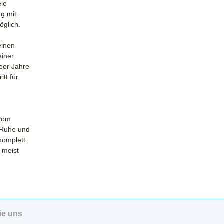
ele
ng mit
öglich.
einen
iner
über Jahre
tt für
 vom
 Ruhe und
komplett
 meist
ie uns