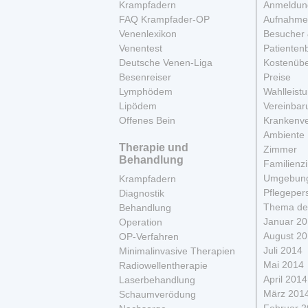
Krampfadern
Anmeldun
FAQ Krampfader-OP
Aufnahme
Venenlexikon
Besucher 
Venentest
Patienten
Deutsche Venen-Liga
Kostenüb
Besenreiser
Preise
Lymphödem
Wahlleist
Lipödem
Vereinbar
Offenes Bein
Krankenve
Ambiente
Therapie und
Zimmer
Behandlung
Familienz
Umgebun
Krampfadern
Pflegeper
Diagnostik
Thema de
Behandlung
Januar 2
Operation
August 2
OP-Verfahren
Juli 2014
Minimalinvasive Therapien
Mai 2014
Radiowellentherapie
April 2014
Laserbehandlung
März 201
Schaumverödung