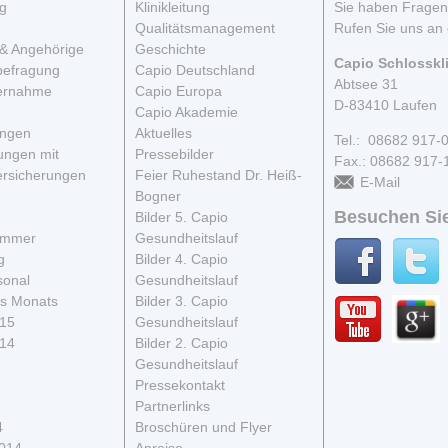
g
Klinikleitung
Sie haben Frage
Qualitätsmanagement
Rufen Sie uns an 
& Angehörige
Geschichte
Capio Schlosskl
befragung
Capio Deutschland
Abtsee 31
ernahme
Capio Europa
D-83410 Laufen
Capio Akademie
ungen
Aktuelles
Tel.: 08682 917-
ungen mit
Pressebilder
Fax.: 08682 917-
rsicherungen
Feier Ruhestand Dr. Heiß-
E-Mail
Bogner
Besuchen Sie
Bilder 5. Capio
immer
Gesundheitslauf
g
Bilder 4. Capio
sonal
Gesundheitslauf
s Monats
Bilder 3. Capio
015
Gesundheitslauf
014
Bilder 2. Capio
Gesundheitslauf
Pressekontakt
Partnerlinks
4
Broschüren und Flyer