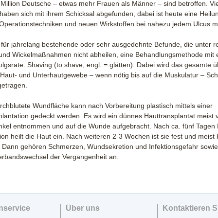
Million Deutsche – etwas mehr Frauen als Männer – sind betroffen. Vi
haben sich mit ihrem Schicksal abgefunden, dabei ist heute eine Heilu
Operationstechniken und neuen Wirkstoffen bei nahezu jedem Ulcus m
s für jahrelang bestehende oder sehr ausgedehnte Befunde, die unter r
und Wickelmaßnahmen nicht abheilen, eine Behandlungsmethode mit e
lgsrate: Shaving (to shave, engl. = glätten). Dabei wird das gesamte 
Haut- und Unterhautgewebe – wenn nötig bis auf die Muskulatur – Schri
getragen.
rchblutete Wundfläche kann nach Vorbereitung plastisch mittels einer
plantation gedeckt werden. Es wird ein dünnes Hauttransplantat meist
kel entnommen und auf die Wunde aufgebracht. Nach ca. fünf Tagen
n heilt die Haut ein. Nach weiteren 2-3 Wochen ist sie fest und meist 
t. Dann gehören Schmerzen, Wundsekretion und Infektionsgefahr sowie
Verbandswechsel der Vergangenheit an.
nservice
Über uns
Kontaktieren S