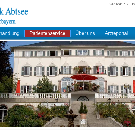
|
Venenklinik
I
ehandlung
Patientenservice
Über uns
Ärzteportal