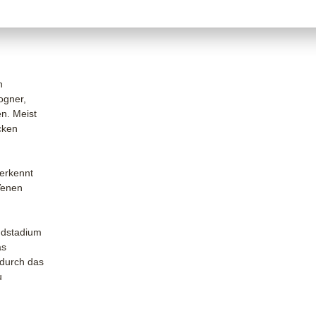
in
ogner,
n. Meist
cken
 erkennt
Venen
ndstadium
as
 durch das
u