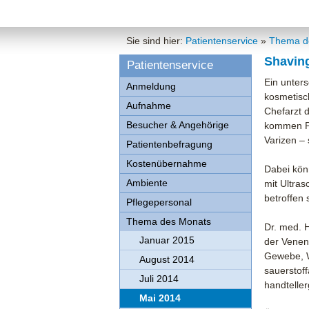
Sie sind hier:
Patientenservice
»
Thema d
Shaving
Patientenservice
Ein unters
Anmeldung
kosmetisc
Aufnahme
Chefarzt 
Besucher & Angehörige
kommen Pa
Varizen – 
Patientenbefragung
Kostenübernahme
Dabei könn
Ambiente
mit Ultras
betroffen 
Pflegepersonal
Thema des Monats
Dr. med. 
Januar 2015
der Venen
Gewebe, Wa
August 2014
sauerstoff
Juli 2014
handteller
Mai 2014