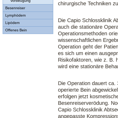
Vorbeugung
chirurgische Techniken z
Besenreiser
Lymphödem
Die Capio Schlossklinik A
Lipödem
auch die stationäre Oper
Offenes Bein
Operationsmethoden orien
wissenschaftlichen Ergeb
Operation geht der Patie
es sich um einen ausgep
Risikofaktoren, wie z. B.
wird eine stationäre Beha
Die Operation dauert ca.
operierte Bein abgewickel
erfolgen jetzt kosmetisc
Besenreiserverödung. Noc
Capio Schlossklinik Abtsee
angepasste Kompressionss