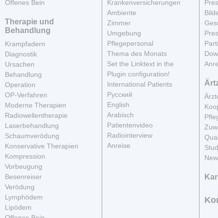
Offenes Bein
Krankenversicherungen
Pres
Ambiente
Bild
Therapie und
Zimmer
Gesu
Behandlung
Umgebung
Pres
Pflegepersonal
Part
Krampfadern
Thema des Monats
Dow
Diagnostik
Set the Linktext in the
Anre
Ursachen
Plugin configuration!
Behandlung
Ärt
International Patients
Operation
Русский
OP-Verfahren
Ärz
English
Moderne Therapien
Koop
Arabisch
Radiowellentherapie
Pfle
Patientenvideo
Laserbehandlung
Zuwe
Radiointerview
Schaumverödung
Qua
Anreise
Konservative Therapien
Stud
Kompression
News
Vorbeugung
Besenreiser
Kar
Verödung
Lymphödem
Ko
Lipödem
Offenes Bein