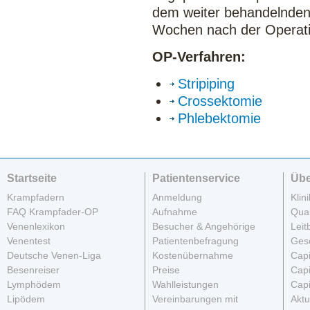
dem weiter behandelnden 
Wochen nach der Operatio
OP-Verfahren:
Stripiping
Crossektomie
Phlebektomie
Startseite
Patientenservice
Übe
Krampfadern
Anmeldung
Klin
FAQ Krampfader-OP
Aufnahme
Qua
Venenlexikon
Besucher & Angehörige
Leit
Venentest
Patientenbefragung
Ges
Deutsche Venen-Liga
Kostenübernahme
Cap
Besenreiser
Preise
Cap
Lymphödem
Wahlleistungen
Cap
Lipödem
Vereinbarungen mit
Aktu