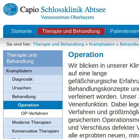
Startseite
Therapie und Behandlung
Patientenser
Sie sind hier:
Therapie und Behandlung
»
Krampfadern
»
Behandlu
Operation
Therapie und
Behandlung
Wir blicken in unserer Klin
Krampfadern
auf eine lange
Diagnostik
gefäßchirurgische Erfahru
Ursachen
Behandlungskonzepte un
verfeinert worden. Unser Z
Behandlung
Venenfunktion. Dabei leg
Operation
Verfahren und größtmögli
OP-Verfahren
gesicherten Operationsm
Moderne Therapien
und Verschluss defekter
Konservative Therapien
alle erprobten neuen, min