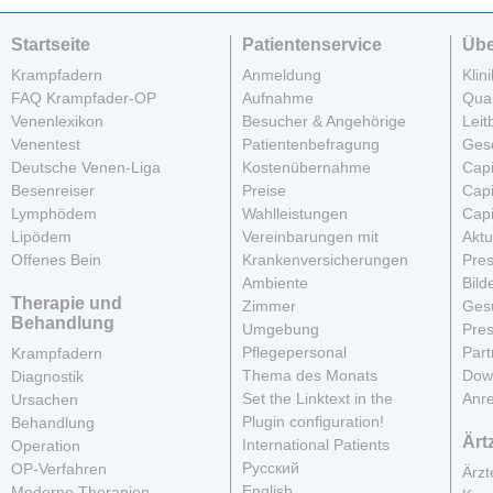
Startseite
Patientenservice
Übe
Krampfadern
Anmeldung
Klin
FAQ Krampfader-OP
Aufnahme
Qua
Venenlexikon
Besucher & Angehörige
Leit
Venentest
Patientenbefragung
Ges
Deutsche Venen-Liga
Kostenübernahme
Cap
Besenreiser
Preise
Cap
Lymphödem
Wahlleistungen
Cap
Lipödem
Vereinbarungen mit
Aktu
Offenes Bein
Krankenversicherungen
Pres
Ambiente
Bild
Therapie und
Zimmer
Gesu
Behandlung
Umgebung
Pres
Pflegepersonal
Part
Krampfadern
Thema des Monats
Dow
Diagnostik
Set the Linktext in the
Anre
Ursachen
Plugin configuration!
Behandlung
Ärt
International Patients
Operation
Русский
OP-Verfahren
Ärz
English
Moderne Therapien