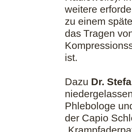
weitere erford
zu einem späte
das Tragen vo
Kompressionsst
ist.
Dazu
Dr. Stef
niedergelassen
Phlebologe un
der Capio Schl
„Krampfaderpat