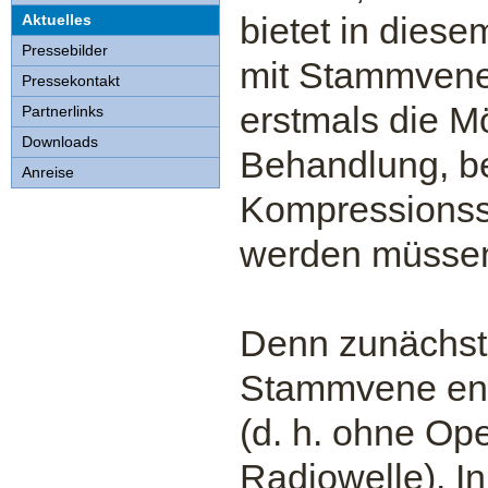
bietet in dies
Aktuelles
Pressebilder
mit Stammven
Pressekontakt
erstmals die Mö
Partnerlinks
Downloads
Behandlung, b
Anreise
Kompressionss
werden müsse
Denn zunächst 
Stammvene end
(d. h. ohne Ope
Radiowelle). In