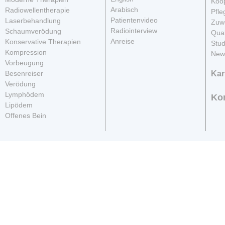
Koop
Arabisch
Radiowellentherapie
Pfle
Patientenvideo
Laserbehandlung
Zuwe
Radiointerview
Schaumverödung
Qua
Anreise
Konservative Therapien
Stud
Kompression
News
Vorbeugung
Besenreiser
Kar
Verödung
Lymphödem
Ko
Lipödem
Offenes Bein