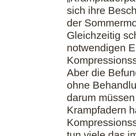
sich ihre Besc
der Sommermon
Gleichzeitig s
notwendigen Ein
Kompressionsst
Aber die Befun
ohne Behandlun
darum müssen B
Krampfadern ha
Kompressionsst
tun viele das 