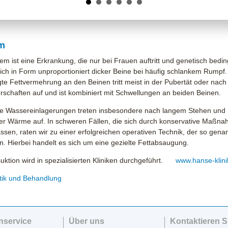
m
m ist eine Erkrankung, die nur bei Frauen auftritt und genetisch beding
sich in Form unproportioniert dicker Beine bei häufig schlankem Rumpf.
e Fettvermehrung an den Beinen tritt meist in der Pubertät oder nach
schaften auf und ist kombiniert mit Schwellungen an beiden Beinen.
he Wassereinlagerungen treten insbesondere nach langem Stehen und 
der Wärme auf. In schweren Fällen, die sich durch konservative Maßna
ssen, raten wir zu einer erfolgreichen operativen Technik, der so gena
n. Hierbei handelt es sich um eine gezielte Fettabsaugung.
uktion wird in spezialisierten Kliniken durchgeführt.
www.hanse-klin
tik und Behandlung
nservice
Über uns
Kontaktieren S