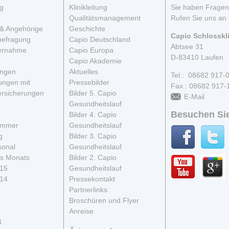
g
Klinikleitung
Sie haben Frage
Qualitätsmanagement
Rufen Sie uns an 
& Angehörige
Geschichte
Capio Schlosskl
befragung
Capio Deutschland
Abtsee 31
ernahme
Capio Europa
D-83410 Laufen
Capio Akademie
ungen
Aktuelles
Tel.: 08682 917-
ungen mit
Pressebilder
Fax.: 08682 917-
rsicherungen
Bilder 5. Capio
E-Mail
Gesundheitslauf
Besuchen Sie
Bilder 4. Capio
immer
Gesundheitslauf
g
Bilder 3. Capio
sonal
Gesundheitslauf
s Monats
Bilder 2. Capio
015
Gesundheitslauf
014
Pressekontakt
Partnerlinks
Broschüren und Flyer
Anreise
4