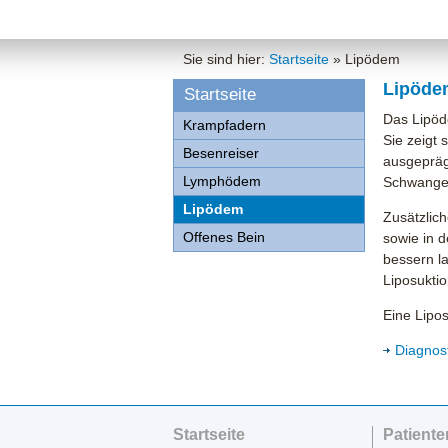
Sie sind hier:
Startseite
»
Lipödem
Lipöde
Startseite
Das Lipöde
Krampfadern
Sie zeigt 
Besenreiser
ausgeprägt
Lymphödem
Schwanger
Lipödem
Zusätzlic
Offenes Bein
sowie in 
bessern la
Liposuktio
Eine Lipos
Diagnos
Startseite
Patiente