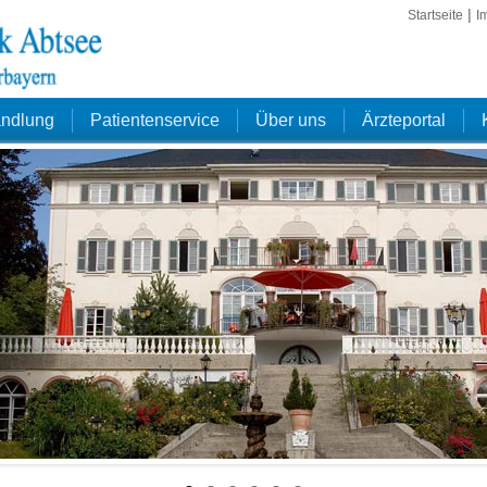
|
Startseite
I
andlung
Patientenservice
Über uns
Ärzteportal