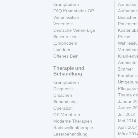
Krampfadern
Anmeldun
FAQ Krampfader-OP
Aufnahme
Venenlexikon
Besucher 
Venentest
Patienten
Deutsche Venen-Liga
Kostenüb
Besenreiser
Preise
Lymphödem
Wahlleist
Lipödem
Vereinbar
Offenes Bein
Krankenve
Ambiente
Therapie und
Zimmer
Behandlung
Familienz
Umgebun
Krampfadern
Pflegeper
Diagnostik
Thema de
Ursachen
Januar 2
Behandlung
August 2
Operation
Juli 2014
OP-Verfahren
Mai 2014
Moderne Therapien
April 2014
Radiowellentherapie
März 201
Laserbehandlung