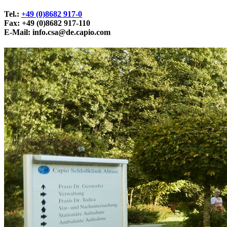
Tel.:
+49 (0)8682 917-0
Fax: +49 (0)8682 917-110
E-Mail:
info.csa@de.capio.com