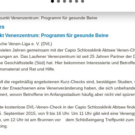
fpunkt Venenzentrum: Programm für gesunde Beine
es
nkt Venenzentrum: Programm für gesunde Beine
che Venen-Liga e. V. (DVL)
t vielen Jahren gemeinsam mit der Capio Schlossklinik Abtsee Venen-C
ungen an. Das Laufener Venenzentrum ist seit 25 Jahren Partner der D
e Geschäftsstelle (Süd) hat. Hier bekommen Interessierte und Betroff
nsmaterial und Rat und Hilfe.
oll die regelmäßig angebotenen Kurz-Checks sind, bestätigen Studien,
t der Erwachsenen eine Venenveränderung haben, die sich unbehande
ert, wovon Betroffene im Anfangsstadium häufig aber nicht viel spüren
te kostenlose DVL-Venen-Check in der Capio Schlossklinik Abtsee finde
25. September 2015, von 9 bis 16 Uhr. Um 11 Uhr gibt wird eine Veneng
, um 12 Uhr ist am Brunnen vor dem Schloßeingang Treffpunkt zum
ing.