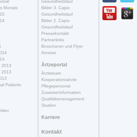
sonal
Gesundheitslauf
s Monats
Bilder 3. Capio
015
Gesundheitslauf
014
Bilder 2. Capio
Gesundheitslauf
Pressekontakt
Partnerlinks
4
Broschüren und Flyer
2014
Anreise
014
Ärtzeportal
 2013
 2013
Ärzteteam
2013
Kooperationsärzte
nal Patients
Pflegepersonal
Zuweiserinformation
Qualitätsmanagement
Studien
video
Karriere
Kontakt