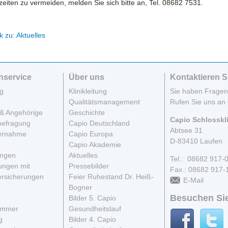
eiten zu vermeiden, melden Sie sich bitte an, Tel. 08682 7531.
k zu: Aktuelles
nservice
Über uns
Kontaktieren S
g
Klinikleitung
Sie haben Frage
Qualitätsmanagement
Rufen Sie uns an 
& Angehörige
Geschichte
Capio Schlosskl
befragung
Capio Deutschland
Abtsee 31
ernahme
Capio Europa
D-83410 Laufen
Capio Akademie
ungen
Aktuelles
Tel.: 08682 917-
ungen mit
Pressebilder
Fax.: 08682 917-
rsicherungen
Feier Ruhestand Dr. Heiß-
E-Mail
Bogner
Besuchen Sie
Bilder 5. Capio
immer
Gesundheitslauf
g
Bilder 4. Capio