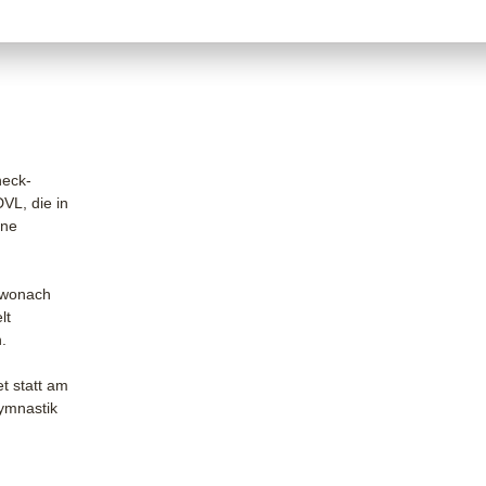
heck-
VL, die in
ene
 wonach
lt
.
t statt am
ymnastik