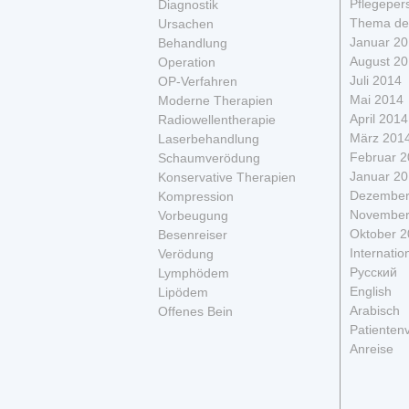
Pflegeper
Diagnostik
Thema de
Ursachen
Januar 2
Behandlung
August 2
Operation
Juli 2014
OP-Verfahren
Mai 2014
Moderne Therapien
April 2014
Radiowellentherapie
März 201
Laserbehandlung
Februar 
Schaumverödung
Januar 2
Konservative Therapien
Dezember
Kompression
November
Vorbeugung
Oktober 
Besenreiser
Internatio
Verödung
Русский
Lymphödem
English
Lipödem
Arabisch
Offenes Bein
Patienten
Anreise