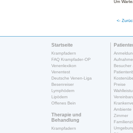
Um Wartez
<- Zurüc
Startseite
Patiente
Krampfadern
Anmeldun
FAQ Krampfader-OP
Aufnahme
Venenlexikon
Besucher 
Venentest
Patienten
Deutsche Venen-Liga
Kostenüb
Besenreiser
Preise
Lymphödem
Wahlleist
Lipödem
Vereinbar
Offenes Bein
Krankenve
Ambiente
Therapie und
Zimmer
Behandlung
Familienz
Umgebun
Krampfadern