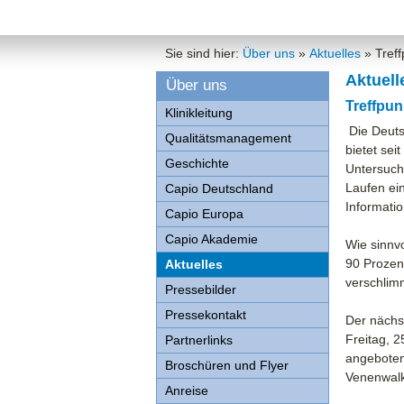
Sie sind hier:
Über uns
»
Aktuelles
»
Tref
Aktuell
Über uns
Treffpu
Klinikleitung
Die Deuts
Qualitätsmanagement
bietet sei
Geschichte
Untersuch
Laufen ein
Capio Deutschland
Informatio
Capio Europa
Capio Akademie
Wie sinnv
90 Prozen
Aktuelles
verschlimm
Pressebilder
Pressekontakt
Der nächs
Freitag, 
Partnerlinks
angeboten
Broschüren und Flyer
Venenwalk
Anreise