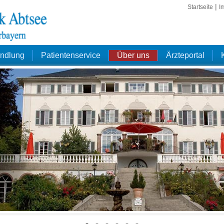
|
Startseite
I
andlung
Patientenservice
Über uns
Ärzteportal