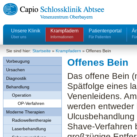
Unsere Klinik
Krampfadern
Patientenportal
Är
Über uns
Informationen
Für Patienten
Für
Sie sind hier:
Startseite
»
Krampfadern
»
Offenes Bein
Offenes Bein
Vorbeugung
Ursachen
Das offene Bein (m
Diagnostik
Spätfolge eines 
Behandlung
Venenleidens. Amb
Operation
OP-Verfahren
werden entweder k
Moderne Therapien
Ulcusbehandlung 
Radiowellentherapie
Shave-Verfahren b
Laserbehandlung
großzügige Entfer