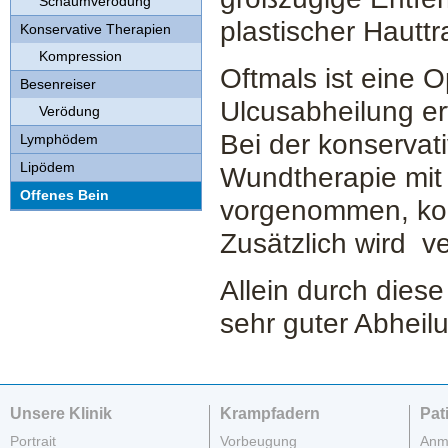
Schaumverödung
plastischer Hauttr
Konservative Therapien
Kompression
Oftmals ist eine 
Besenreiser
Ulcusabheilung erf
Verödung
Bei der konservat
Lymphödem
Lipödem
Wundtherapie mit
Offenes Bein
vorgenommen, komb
Zusätzlich wird v
Allein durch diese
sehr guter Abheil
Unsere Klinik
Krampfadern
Pat
Portrait
Vorbeugung
Anm