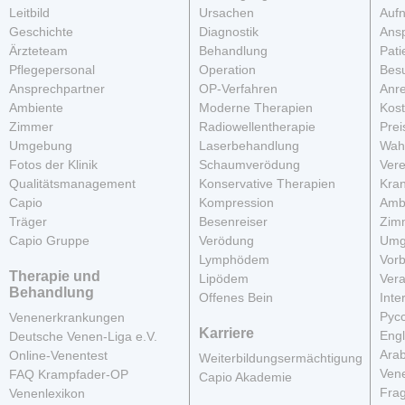
Leitbild
Ursachen
Auf
Geschichte
Diagnostik
Ans
Ärzteteam
Behandlung
Pati
Pflegepersonal
Operation
Besu
Ansprechpartner
OP-Verfahren
Anre
Ambiente
Moderne Therapien
Kos
Zimmer
Radiowellentherapie
Prei
Umgebung
Laserbehandlung
Wahl
Fotos der Klinik
Schaumverödung
Vere
Qualitätsmanagement
Konservative Therapien
Kra
Capio
Kompression
Amb
Träger
Besenreiser
Zim
Capio Gruppe
Verödung
Umg
Lymphödem
Vor
Therapie und
Lipödem
Vera
Behandlung
Offenes Bein
Inte
Рус
Venenerkrankungen
Karriere
Engl
Deutsche Venen-Liga e.V.
Arab
Online-Venentest
Weiterbildungsermächtigung
Vene
FAQ Krampfader-OP
Capio Akademie
Fra
Venenlexikon