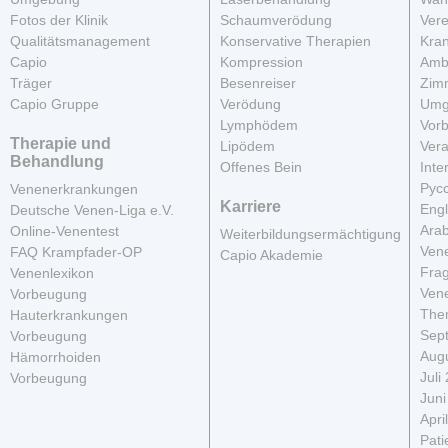
Fotos der Klinik
Schaumverödung
Vere
Qualitätsmanagement
Konservative Therapien
Kra
Capio
Kompression
Amb
Träger
Besenreiser
Zim
Capio Gruppe
Verödung
Umg
Lymphödem
Vor
Therapie und
Lipödem
Vera
Behandlung
Offenes Bein
Inte
Рус
Venenerkrankungen
Karriere
Engl
Deutsche Venen-Liga e.V.
Arab
Online-Venentest
Weiterbildungsermächtigung
Vene
FAQ Krampfader-OP
Capio Akademie
Fra
Venenlexikon
Vene
Vorbeugung
The
Hauterkrankungen
Sep
Vorbeugung
Aug
Hämorrhoiden
Juli
Vorbeugung
Juni
Apri
Pati