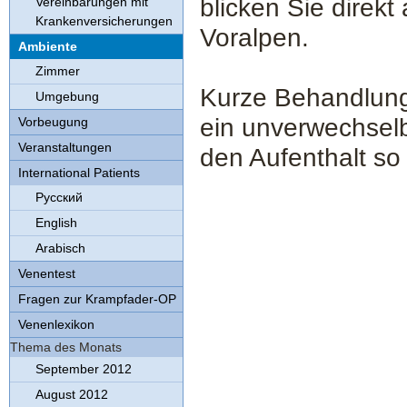
blicken Sie direk
Vereinbarungen mit
Krankenversicherungen
Voralpen.
Ambiente
Zimmer
Kurze Behandlungs
Umgebung
ein unverwechselb
Vorbeugung
Veranstaltungen
den Aufenthalt s
International Patients
Русский
English
Arabisch
Venentest
Fragen zur Krampfader-OP
Venenlexikon
Thema des Monats
September 2012
August 2012