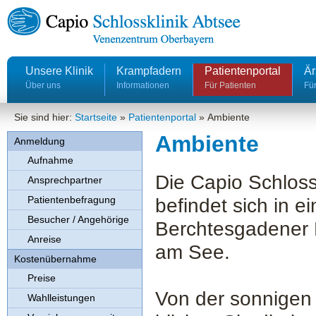
Unsere Klinik
Krampfadern
Patientenportal
Är
Über uns
Informationen
Für Patienten
Für
Sie sind hier:
Startseite
»
Patientenportal
»
Ambiente
Ambiente
Anmeldung
Aufnahme
Die Capio Schlos
Ansprechpartner
Patientenbefragung
befindet sich in 
Besucher / Angehörige
Berchtesgadener 
Anreise
am See.
Kostenübernahme
Preise
Von der sonnigen
Wahlleistungen