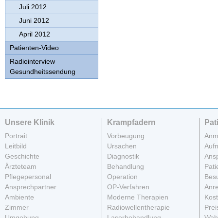
Juli 2012
Juni 2012
April 2012
Patienten-Video
Radiointerview
Gesundheitssendung
Unsere Klinik
Krampfadern
Pat
Portrait
Vorbeugung
Anm
Leitbild
Ursachen
Auf
Geschichte
Diagnostik
Ans
Ärzteteam
Behandlung
Pati
Pflegepersonal
Operation
Besu
Ansprechpartner
OP-Verfahren
Anre
Ambiente
Moderne Therapien
Kos
Zimmer
Radiowellentherapie
Prei
Umgebung
Laserbehandlung
Wahl