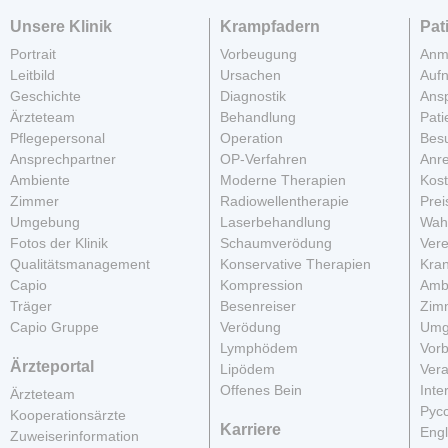
Unsere Klinik
Krampfadern
Pat
Portrait
Vorbeugung
Anm
Leitbild
Ursachen
Auf
Geschichte
Diagnostik
Ans
Ärzteteam
Behandlung
Pati
Pflegepersonal
Operation
Besu
Ansprechpartner
OP-Verfahren
Anre
Ambiente
Moderne Therapien
Kos
Zimmer
Radiowellentherapie
Prei
Umgebung
Laserbehandlung
Wahl
Fotos der Klinik
Schaumverödung
Vere
Qualitätsmanagement
Konservative Therapien
Kra
Capio
Kompression
Amb
Träger
Besenreiser
Zim
Capio Gruppe
Verödung
Umg
Lymphödem
Vor
Ärzteportal
Lipödem
Vera
Offenes Bein
Inte
Ärzteteam
Рус
Kooperationsärzte
Karriere
Engl
Zuweiserinformation