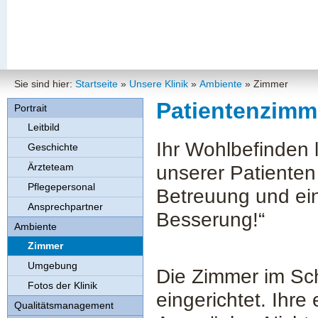
Sie sind hier:
Startseite
»
Unsere Klinik
»
Ambiente
»
Zimmer
Patientenzimm
Portrait
Leitbild
Ihr Wohlbefinden 
Geschichte
Ärzteteam
unserer Patienten
Pflegepersonal
Betreuung und ein 
Ansprechpartner
Besserung!“
Ambiente
Zimmer
Umgebung
Die Zimmer im Sch
Fotos der Klinik
eingerichtet. Ihre
Qualitätsmanagement