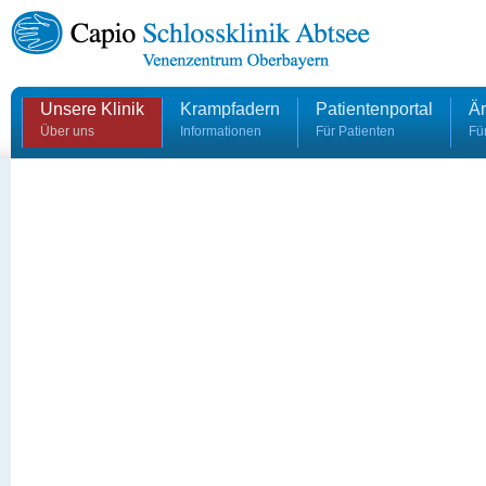
Unsere Klinik
Krampfadern
Patientenportal
Är
Über uns
Informationen
Für Patienten
Fü