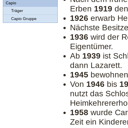
Capio
Erben
1919
den 
Träger
1926
erwarb Hen
Capio Gruppe
Nächste Besitze
1936
wird der 
Eigentümer.
Ab
1939
ist Sch
dann Lazarett.
1945
bewohnen 
Von
1946
bis
1
nutzt das Schlo
Heimkehrererho
1958
wurde Caro
Zeit ein Kinder