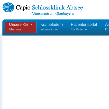
Unsere Klinik
Krampfadern
Patientenportal
Är
Über uns
Informationen
Für Patienten
Fü