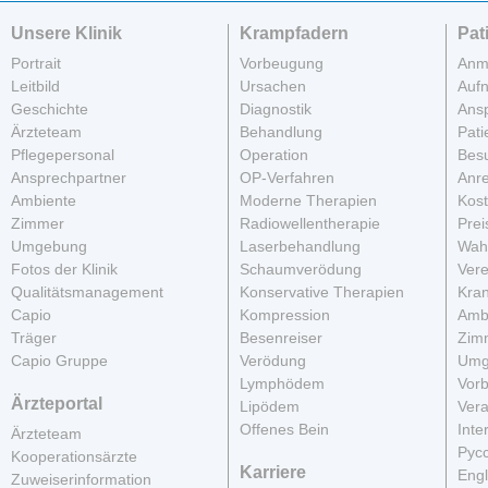
Unsere Klinik
Krampfadern
Pat
Portrait
Vorbeugung
Anm
Leitbild
Ursachen
Auf
Geschichte
Diagnostik
Ans
Ärzteteam
Behandlung
Pati
Pflegepersonal
Operation
Besu
Ansprechpartner
OP-Verfahren
Anre
Ambiente
Moderne Therapien
Kos
Zimmer
Radiowellentherapie
Prei
Umgebung
Laserbehandlung
Wahl
Fotos der Klinik
Schaumverödung
Vere
Qualitätsmanagement
Konservative Therapien
Kra
Capio
Kompression
Amb
Träger
Besenreiser
Zim
Capio Gruppe
Verödung
Umg
Lymphödem
Vor
Ärzteportal
Lipödem
Vera
Offenes Bein
Inte
Ärzteteam
Рус
Kooperationsärzte
Karriere
Engl
Zuweiserinformation