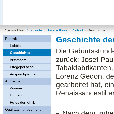
Sie sind hier:
Startseite
»
Unsere Klinik
»
Portrait
»
Geschichte
Geschichte der
Portrait
Leitbild
Die Geburtsstund
Geschichte
zurück: Josef Pau
Ärzteteam
Tabakfabrikanten,
Pflegepersonal
Ansprechpartner
Lorenz Gedon, de
Ambiente
gearbeitet hat, ei
Zimmer
Renaissancestil e
Umgebung
Fotos der Klinik
Qualitätsmanagement
Nach dem frühem