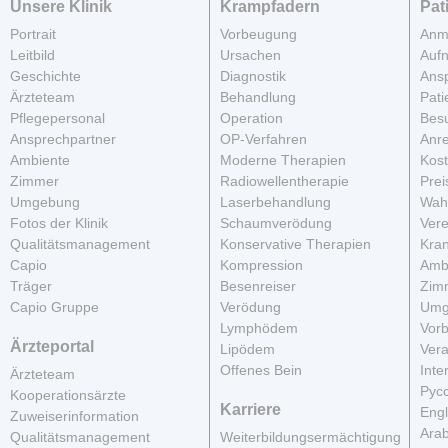
Unsere Klinik
Krampfadern
Pat
Portrait
Vorbeugung
Anm
Leitbild
Ursachen
Auf
Geschichte
Diagnostik
Ans
Ärzteteam
Behandlung
Pati
Pflegepersonal
Operation
Besu
Ansprechpartner
OP-Verfahren
Anre
Ambiente
Moderne Therapien
Kos
Zimmer
Radiowellentherapie
Prei
Umgebung
Laserbehandlung
Wahl
Fotos der Klinik
Schaumverödung
Vere
Qualitätsmanagement
Konservative Therapien
Kra
Capio
Kompression
Amb
Träger
Besenreiser
Zim
Capio Gruppe
Verödung
Umg
Lymphödem
Vor
Ärzteportal
Lipödem
Vera
Offenes Bein
Inte
Ärzteteam
Рус
Kooperationsärzte
Karriere
Engl
Zuweiserinformation
Arab
Qualitätsmanagement
Weiterbildungsermächtigung