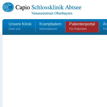
Unsere Klinik
Krampfadern
Patientenportal
Är
Über uns
Informationen
Für Patienten
Für