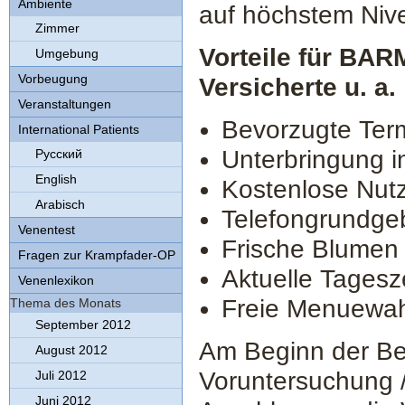
Ambiente
auf höchstem Nive
Zimmer
Vorteile für BA
Umgebung
Vorbeugung
Versicherte u. a.
Veranstaltungen
Bevorzugte Ter
International Patients
Unterbringung 
Русский
English
Kostenlose Nut
Arabisch
Telefongrundgeb
Venentest
Frische Blumen
Fragen zur Krampfader-OP
Aktuelle Tagesz
Venenlexikon
Freie Menuewah
Thema des Monats
September 2012
Am Beginn der Beh
August 2012
Voruntersuchung /
Juli 2012
Juni 2012