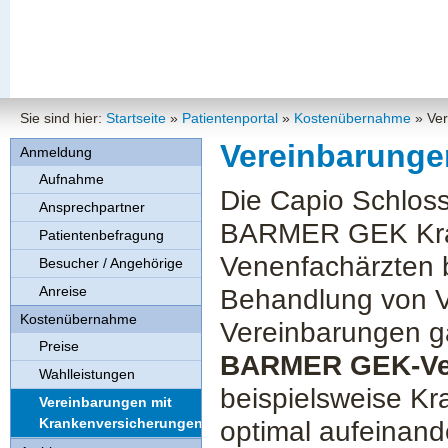
Sie sind hier:
Startseite
»
Patientenportal
»
Kostenübernahme
»
Ver
Vereinbarunge
Anmeldung
Aufnahme
Die Capio Schloss
Ansprechpartner
BARMER GEK Kran
Patientenbefragung
Venenfachärzten b
Besucher / Angehörige
Anreise
Behandlung von V
Kostenübernahme
Vereinbarungen g
Preise
BARMER GEK-Ver
Wahlleistungen
beispielsweise Kr
Vereinbarungen mit
Krankenversicherungen
optimal aufeinan