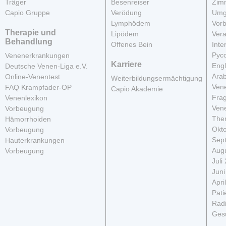
Träger
Besenreiser
Zim
Capio Gruppe
Verödung
Umg
Lymphödem
Vor
Therapie und
Lipödem
Vera
Behandlung
Offenes Bein
Inte
Рус
Venenerkrankungen
Karriere
Engl
Deutsche Venen-Liga e.V.
Arab
Online-Venentest
Weiterbildungsermächtigung
Vene
FAQ Krampfader-OP
Capio Akademie
Fra
Venenlexikon
Vene
Vorbeugung
The
Hämorrhoiden
Okt
Vorbeugung
Sep
Hauterkrankungen
Aug
Vorbeugung
Juli
Juni
Apri
Pati
Radi
Ges