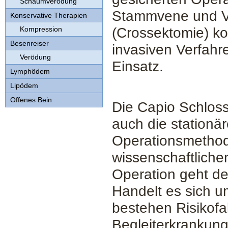
Schaumverödung
Stammvene und Ve
Konservative Therapien
Kompression
(Crossektomie) ko
Besenreiser
invasiven Verfahr
Verödung
Einsatz.
Lymphödem
Lipödem
Offenes Bein
Die Capio Schloss
auch die stationä
Operationsmethode
wissenschaftliche
Operation geht de
Handelt es sich 
bestehen Risikofak
Begleiterkrankung