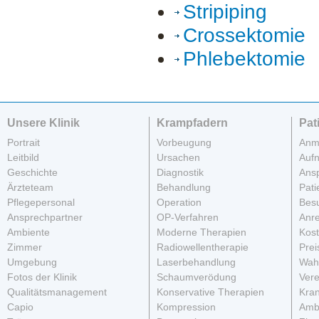
Stripiping
Crossektomie
Phlebektomie
Unsere Klinik
Krampfadern
Pat
Portrait
Vorbeugung
Anm
Leitbild
Ursachen
Auf
Geschichte
Diagnostik
Ans
Ärzteteam
Behandlung
Pati
Pflegepersonal
Operation
Besu
Ansprechpartner
OP-Verfahren
Anre
Ambiente
Moderne Therapien
Kos
Zimmer
Radiowellentherapie
Prei
Umgebung
Laserbehandlung
Wahl
Fotos der Klinik
Schaumverödung
Vere
Qualitätsmanagement
Konservative Therapien
Kra
Capio
Kompression
Amb