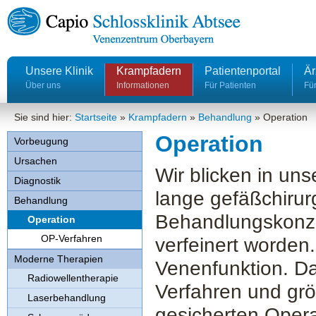
Unsere Klinik
Krampfadern
Patientenportal
Är
Über uns
Informationen
Für Patienten
Für
Sie sind hier:
Startseite
»
Krampfadern
»
Behandlung
»
Operation
Operation
Vorbeugung
Ursachen
Wir blicken in unse
Diagnostik
lange gefäßchirurg
Behandlung
Behandlungskonze
Operation
OP-Verfahren
verfeinert worden.
Moderne Therapien
Venenfunktion. D
Radiowellentherapie
Verfahren und grö
Laserbehandlung
gesicherten Opera