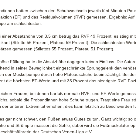
ndinnen hatten zwischen den Schuhwechseln jeweils fünf Minuten Pau
fraktion (EF) und das Residualvolumen (RVF) gemessen. Ergebnis: Auf 
e am schlechtesten.
ei einer Absatzhöhe von 3,5 cm betrug das RVF 49 Prozent; es stieg mi
ifikant (Stiletto 56 Prozent, Plateau 59 Prozent). Die schlechtesten Wert
ätzen gemessen (Stilettos 55 Prozent, Plateau 51 Prozent).
enöse Füllung hatte die Absatzhöhe dagegen keinen Einfluss. Die Auto
hend in seiner Beweglichkeit eingeschränkte Sprunggelenk den venöse
ion der Muskelpumpe durch hohe Plateauschuhe beeinträchtigt. Bei de
nt die höchsten EF-Werte und mit 35 Prozent das niedrigste RVF. Fazi
leichen Frauen, bei denen barfuß normale RVF- und EF-Werte gemess
chs, sobald die Probandinnen hohe Schuhe trugen. Trägt eine Frau st
 der unteren Extremität erhöhen; dies kann letztlich zu Beschwerden f
 es gar nicht schwer, den Füßen etwas Gutes zu tun. Ganz wichtig: so of
he und Strümpfe massiert die Sohle, dabei wird die Fußmuskulatur opti
Geschäftsführerin der Deutschen Venen-Liga e.V.