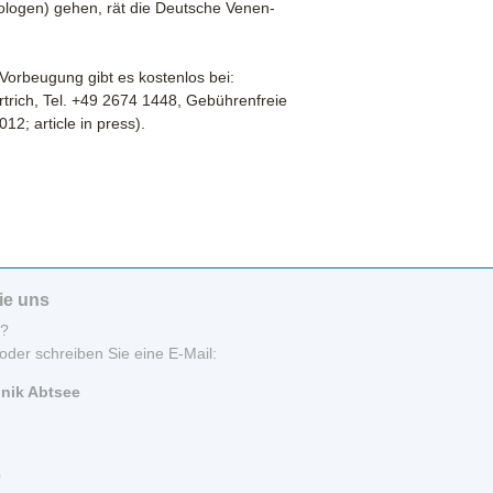
ologen) gehen, rät die Deutsche Venen-
Vorbeugung gibt es kostenlos bei:
trich, Tel. +49 2674 1448, Gebührenfreie
012; article in press).
ie uns
n?
oder schreiben Sie eine E-Mail:
inik Abtsee
0