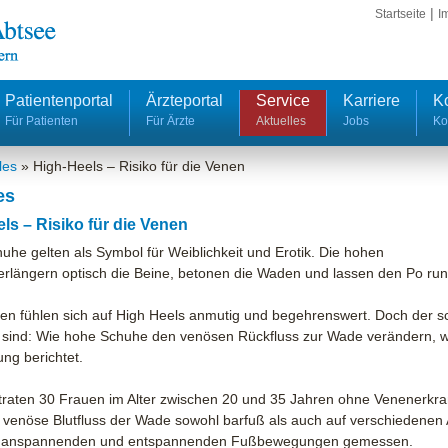
|
Startseite
I
Patientenportal
Ärzteportal
Service
Karriere
K
Für Patienten
Für Ärzte
Aktuelles
Jobs
Ko
les
»
High-Heels – Risiko für die Venen
es
ls – Risiko für die Venen
uhe gelten als Symbol für Weiblichkeit und Erotik. Die hohen
erlängern optisch die Beine, betonen die Waden und lassen den Po run
uen fühlen sich auf High Heels anmutig und begehrenswert. Doch der 
y sind: Wie hohe Schuhe den venösen Rückfluss zur Wade verändern, wur
ung berichtet.
traten 30 Frauen im Alter zwischen 20 und 35 Jahren ohne Venenerkra
 venöse Blutfluss der Wade sowohl barfuß als auch auf verschiedenen
 anspannenden und entspannenden Fußbewegungen gemessen.