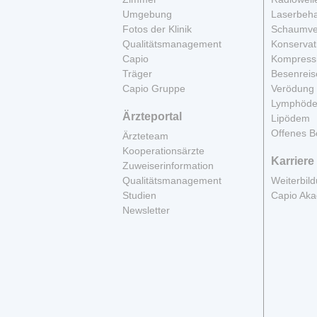
Umgebung
Laserbeh
Fotos der Klinik
Schaumve
Qualitätsmanagement
Konservat
Capio
Kompress
Träger
Besenreis
Capio Gruppe
Verödung
Lymphöd
Ärzteportal
Lipödem
Offenes B
Ärzteteam
Kooperationsärzte
Karriere
Zuweiserinformation
Qualitätsmanagement
Weiterbil
Studien
Capio Ak
Newsletter