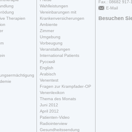
Fax.: 08682 917-
andlung
Wahlleistungen
E-Mail
rödung
Vereinbarungen mit
Besuchen Sie
ive Therapien
Krankenversicherungen
ion
Ambiente
er
Zimmer
Umgebung
em
Vorbeugung
Veranstaltungen
ein
International Patients
Русский
English
Arabisch
dungsermächtigung
Venentest
ademie
Fragen zur Krampfader-OP
Venenlexikon
Thema des Monats
Juni 2012
April 2012
Patienten-Video
Radiointerview
Gesundheitssendung