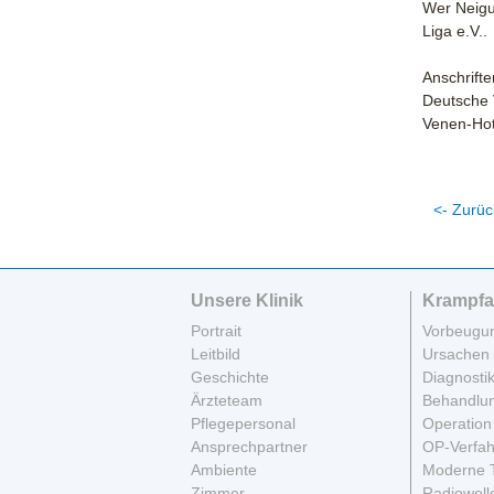
Wer Neigu
Liga e.V..
Anschrifte
Deutsche 
Venen-Hot
<- Zurüc
Unsere Klinik
Krampfa
Portrait
Vorbeugu
Leitbild
Ursachen
Geschichte
Diagnosti
Ärzteteam
Behandlu
Pflegepersonal
Operation
Ansprechpartner
OP-Verfa
Ambiente
Moderne 
Zimmer
Radiowell