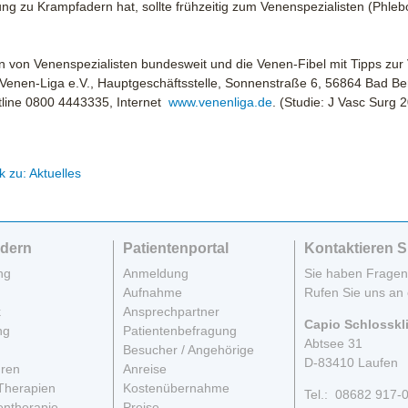
ng zu Krampfadern hat, sollte frühzeitig zum Venenspezialisten (Phleb
n von Venenspezialisten bundesweit und die Venen-Fibel mit Tipps zur 
Venen-Liga e.V., Hauptgeschäftsstelle, Sonnenstraße 6, 56864 Bad Ber
line 0800 4443335, Internet
www.venenliga.de
. (Studie: J Vasc Surg 2
k zu: Aktuelles
dern
Patientenportal
Kontaktieren S
ng
Anmeldung
Sie haben Frage
Aufnahme
Rufen Sie uns an 
k
Ansprechpartner
Capio Schlosskl
ng
Patientenbefragung
Abtsee 31
Besucher / Angehörige
D-83410 Laufen
hren
Anreise
Therapien
Kostenübernahme
Tel.: 08682 917-
entherapie
Preise