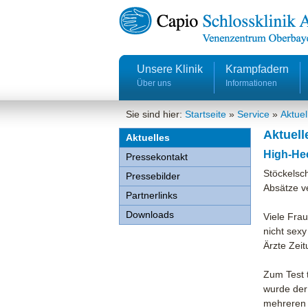
Unsere Klinik
Krampfadern
Über uns
Informationen
Sie sind hier:
Startseite
»
Service
»
Aktuel
Aktuell
Aktuelles
High-Hee
Pressekontakt
Stöckelsch
Pressebilder
Absätze v
Partnerlinks
Downloads
Viele Fra
nicht sex
Ärzte Zeit
Zum Test 
wurde der
mehreren