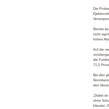
Die Proba
Ejektions
Venenpump
Bereits b
nicht sign
hohen Abs
Auf die v
vorüberge
die Funkt
71,5 Proze
Bei den g
Normberei
den Venen
„Dabei ist
ohne Schu
Häusler, 