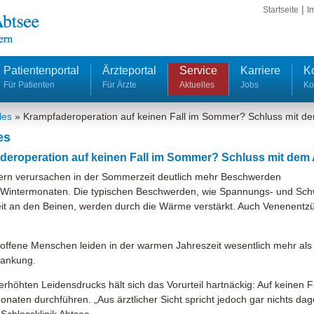
|
Startseite
I
Patientenportal
Ärzteportal
Service
Karriere
K
Für Patienten
Für Ärzte
Aktuelles
Jobs
Ko
les
»
Krampfaderoperation auf keinen Fall im Sommer? Schluss mit
es
deroperation auf keinen Fall im Sommer? Schluss mit d
rn verursachen in der Sommerzeit deutlich mehr Beschwerden
n Wintermonaten. Die typischen Beschwerden, wie Spannungs- und Schw
eit an den Beinen, werden durch die Wärme verstärkt. Auch Venenent
roffene Menschen leiden in der warmen Jahreszeit wesentlich mehr als 
ankung.
erhöhten Leidensdrucks hält sich das Vorurteil hartnäckig: Auf keinen 
ten durchführen. „Aus ärztlicher Sicht spricht jedoch gar nichts dage