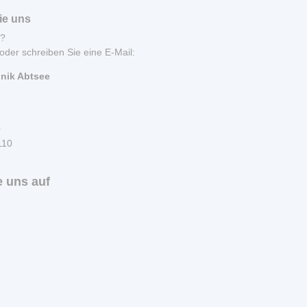
ie uns
n?
oder schreiben Sie eine E-Mail:
inik Abtsee
0
110
 uns auf