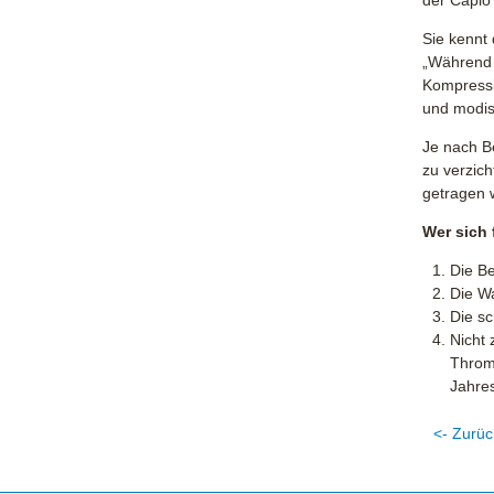
der Capio 
Sie kennt
„Während 
Kompressi
und modisc
Je nach B
zu verzic
getragen 
Wer sich 
Die B
Die Wa
Die sc
Nicht 
Throm
Jahres
<- Zurüc