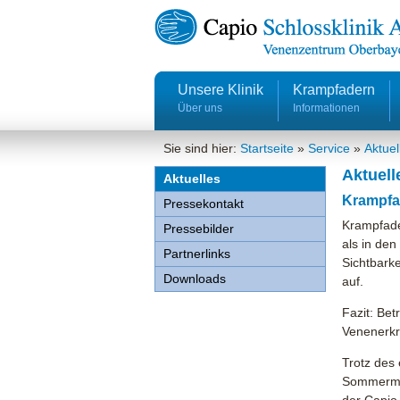
Unsere Klinik
Krampfadern
Über uns
Informationen
Sie sind hier:
Startseite
»
Service
»
Aktuel
Aktuell
Aktuelles
Krampfa
Pressekontakt
Krampfade
Pressebilder
als in de
Partnerlinks
Sichtbark
Downloads
auf.
Fazit: Bet
Venenerkr
Trotz des 
Sommermona