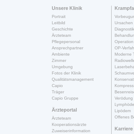
Unsere Klinik
Krampfa
Portrait
Vorbeugu
Leitbild
Ursachen
Geschichte
Diagnosti
Ärzteteam
Behandlu
Pflegepersonal
Operation
Ansprechpartner
OP-Verfa
Ambiente
Moderne 
Zimmer
Radiowell
Umgebung
Laserbeh
Fotos der Klinik
Schaumve
Qualitätsmanagement
Konservat
Capio
Kompress
Träger
Besenreis
Capio Gruppe
Verödung
Lymphöd
Ärzteportal
Lipödem
Offenes B
Ärzteteam
Kooperationsärzte
Karriere
Zuweiserinformation