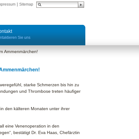
|
mpressum
Sitemap
ontakt
ntaktieren Sie uns
 dem Ammenmärchen!
em Ammenmärchen!
eregefühl, starke Schmerzen bis hin zu
zündungen und Thrombose treten häufiger
in den kälteren Monaten unter ihrer
Fall eine Venenoperation in den
gen“, bestätigt Dr. Eva Haas, Chefärztin