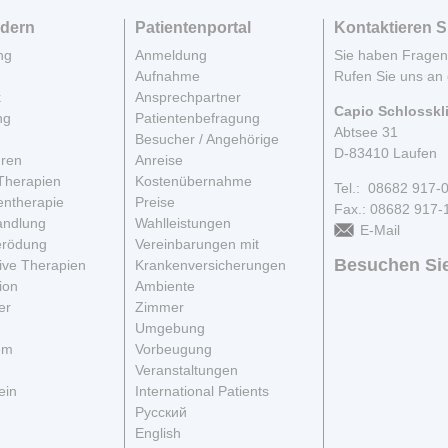
dern
Patientenportal
Kontaktieren S
ng
Anmeldung
Sie haben Frage
Aufnahme
Rufen Sie uns an 
k
Ansprechpartner
Capio Schlosskl
ng
Patientenbefragung
Abtsee 31
Besucher / Angehörige
D-83410 Laufen
hren
Anreise
Therapien
Kostenübernahme
Tel.: 08682 917-
entherapie
Preise
Fax.: 08682 917-
andlung
Wahlleistungen
E-Mail
rödung
Vereinbarungen mit
Besuchen Sie
ive Therapien
Krankenversicherungen
ion
Ambiente
er
Zimmer
Umgebung
em
Vorbeugung
Veranstaltungen
ein
International Patients
Русский
English