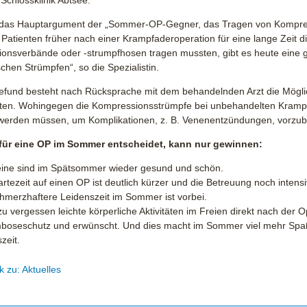
Schlossklinik Abtsee.
 das Hauptargument der „Sommer-OP-Gegner, das Tragen von Kompres
Patienten früher nach einer Krampfaderoperation für eine lange Zeit 
onsverbände oder -strumpfhosen tragen mussten, gibt es heute eine gr
hen Strümpfen“, so die Spezialistin.
efund besteht nach Rücksprache mit dem behandelnden Arzt die Möglic
hten. Wohingegen die Kompressionsstrümpfe bei unbehandelten Kram
werden müssen, um Komplikationen, z. B. Venenentzündungen, vorzu
für eine OP im Sommer entscheidet, kann nur gewinnen:
eine sind im Spätsommer wieder gesund und schön.
rtezeit auf einen OP ist deutlich kürzer und die Betreuung noch intensi
hmerzhaftere Leidenszeit im Sommer ist vorbei.
zu vergessen leichte körperliche Aktivitäten im Freien direkt nach der O
boseschutz und erwünscht. Und dies macht im Sommer viel mehr Spaß 
zeit.
k zu: Aktuelles